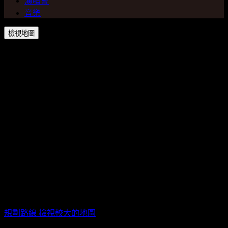
演唱會
音樂
檢視地圖
信義劇場Legacy MAX / 台北市信義區松壽路11號6樓(台北新
光三越A11 6F)
規劃路線
檢視較大的地圖