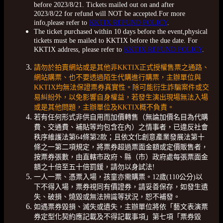
before 2023/8/21. Tickets mailed out on and after
2023/8/22 for refund will NOT be accepted.For more
info,please refer to
KKTIX REFUND POLICY
.
The ticket purchased within 10 days before the event,physical
tickets must be mailed to KKTIX before the due date. For
KKTIX address, please refer to
KKTIX REFUND POLICY
.
請勿於拍賣網站或是其他非KKTIX正式授權售票之通路、
網站購票、也不要透過陌生代購進行購票，主辦單位與
KKTIX均無法保證票券真實性。除可能衍生詐騙案件或交
易糾紛外，以免影響自身權益，若發生演出現場無法入場
或是其他問題，主辦單位及KKTIX概不負責。
若有任何形式非供自用而加價轉售（無論加價名目為代購
費、交通費、補貼等均包含在內）之情事者，已違反社會
秩序維護法第64條第2款；且依文化創意產業發展法第十
條之一第二項規定，將票券超過票面金額或定價販售者，
按票券張數，由直轄市政府、縣（市）政府處每張票面金
額之十倍至五十倍罰鍰，請勿以身試法!
一人一票、憑票入場，孩童亦需購票。12歲(110公分)以
下不得入場，票券視同有價證券，請妥善保存，如發生遺
失、破損、燒毀或無法辨識等狀況，恕不補發。
如遇票券毀損、滅失或遺失，主辦單位將依「藝文表演票
券定型化契約應記載及不得記載事項」第七項「票券毀