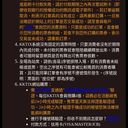
或是刷卡付款失敗，請於付款期限之內再次嘗試刷卡（即
便收到銀行的授權成功的簡訊或電子郵件），若訂單逾期
取消，則表示訂單真的沒有成立，請再重新訂購。一旦無
法確認於網站上的訂單是否交易成功，請至會員帳戶
的"
訂單
"查詢您的消費資料，只要是成功的訂單，皆會顯
示您所消費的票券明細，若查不到您所訂購的票券，表示
交易並未成功，請重新訂票。
KKTIX系統沒有固定的清票時間，只要消費者沒有於期限
內完成付款，未付款的票券就會陸陸續續釋放出來，消費
者可隨時留意網頁是否有釋出可售票券張數。
全場為站席，請依(各區)序號排隊入場，若有消費者未結
帳或退票，空出之序號有可能會被比較晚買的消費者購
買，且可能同筆訂單會有序號不連號情形發生。(序號說
明：票面的 "座位號" 即為序號)
KKTIX網站購票：
需
加入會員
並通過"
手機號碼及電子郵件地址
"驗
證
，每位KKTIX會員限購4張，
請務必在活動啟售
前24小時完成驗證，售票當天無法保證能驗證成
功，24小時之內才驗證手機成功的帳號恕無法確保
能順利購票。
進行手機號碼驗證，但收不到簡訊怎麼辦？
請點我
付款方式：信用卡(VISA/MASTER/JCB)