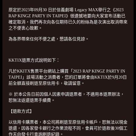
原定於2023年09月30 日於信義劇場 Legacy MAX舉行之《2023
RAP KINGZ PARTY IN TAIPEI》很遺憾地要向大家宣布活動已
確定取消，我們再次向各位期待已久的粉絲為是次演出取消帶來
之不便衷心致歉。
為各界帶來任何不便之處，懇請各位見諒。
KKTIX退票方式說明如下：
凡於KKITX售票平台網站上購買「2023 RAP KINGZ PARTY IN
TAIPEI」該場活動之消費者，您的訂單將會由KKTIX於9月20日
前全額直接刷退至原信用卡，敬請留意。
※ 於本公告日前因個人因素申請退票者，不適用本退票辦法，
恕無法返還退票手續費。
【退款方式】
以信用卡購票者，本公司將刷退至原信用卡帳戶，恕無法以現金
退還，因各家發卡銀行之作業流程不同，會員可於退款後30個工
作天向發卡行查詢刷退紀錄。