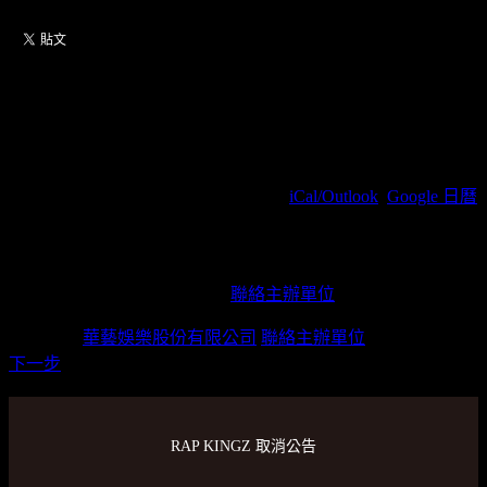
2023 RAP KINGZ PARTY IN
TAIPEI
2023/09/30(周六) 19:00(+0800)
(
iCal/Outlook
,
Google 日曆
)
信義劇場Legacy MAX / 台北市信義區松壽路11號6樓(台
北新光三越A11 6F)
華藝娛樂股份有限公司
聯絡主辦單位
主辦單位
華藝娛樂股份有限公司
聯絡主辦單位
下一步
RAP KINGZ 取消公告