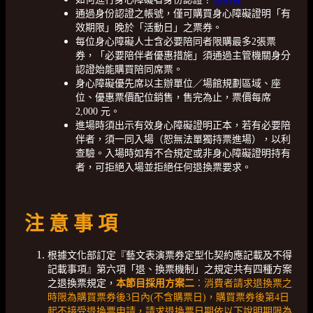
通過身份認證之帳號，僅可購買身心障礙證明「有
效期限」晚於「活動日」之票券。
每位身心障礙人士含必要陪同者限購最多2張票
券，「必要陪伴者優惠措施」須通過主管機關身分
認證始能購買陪同席票。
身心障礙優先席以主辦單位／場館規劃區域、座
位、優惠票價配位銷售，售完為止，票價每席
2,000 元。
進場時須出示有效身心障礙證明正本，若有必要陪
伴者，須一同入場（恕無法單獨持票進場），以利
查驗。入場時如有不合規定或非身心障礙證明持有
者，可拒絕入場並拒絕任何退換票要求。
注 意 事 項
根據文化部訂定『藝文表演票券定型化契約應記載及不得
記載事項』第六項「退、換票機制」之規定共有四種方案
之退換票規定，
本節目採用方案二
：消費者請求退換票之
時限為購買票券後3日內(不含購票日)，購買票券後第4日
起不接受退換票申請，請求退換票日期依以下說明期限為