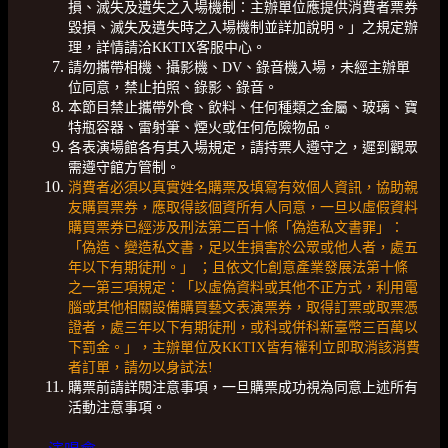
損、滅失及遺失之入場機制：主辦單位應提供消費者票券
毀損、滅失及遺失時之入場機制並詳加說明。」之規定辦
理，詳情請洽KKTIX客服中心。
請勿攜帶相機、攝影機、DV、錄音機入場，未經主辦單
位同意，禁止拍照、錄影、錄音。
本節目禁止攜帶外食、飲料、任何種類之金屬、玻璃、寶
特瓶容器、雷射筆、煙火或任何危險物品。
各表演場館各有其入場規定，請持票人遵守之，遲到觀眾
需遵守館方管制。
消費者必須以真實姓名購票及填寫有效個人資訊，協助親
友購買票券，應取得該個資所有人同意，一旦以虛假資料
購買票券已經涉及刑法第二百十條「偽造私文書罪」：
「偽造、變造私文書，足以生損害於公眾或他人者，處五
年以下有期徒刑。」 ；且依文化創意產業發展法第十條
之一第三項規定：「以虛偽資料或其他不正方式，利用電
腦或其他相關設備購買藝文表演票券，取得訂票或取票憑
證者，處三年以下有期徒刑，或科或併科新臺幣三百萬以
下罰金。」，主辦單位及KKTIX皆有權利立即取消該消費
者訂單，請勿以身試法!
購票前請詳閱注意事項，一旦購票成功視為同意上述所有
活動注意事項。